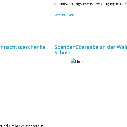
verantwortungsbewussten Umgang mit d
Weiterlesen
über
Schulhund
Thilo
ihnachtsgeschenke
Spendenübergabe an der Wal
Schule
rbund GmbH verzichtete in