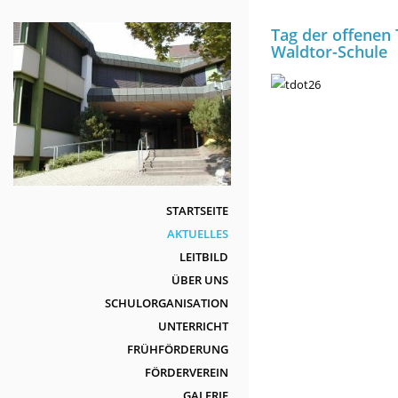
Direkt
zum
Tag der offenen 
Waldtor-Schule
Inhalt
STARTSEITE
AKTUELLES
LEITBILD
ÜBER UNS
SCHULORGANISATION
UNTERRICHT
FRÜHFÖRDERUNG
FÖRDERVEREIN
GALERIE