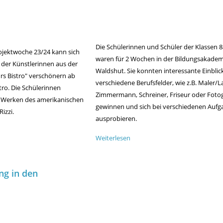
Die Schülerinnen und Schüler der Klassen 
ojektwoche 23/24 kann sich
waren für 2 Wochen in der Bildungsakadem
 der Künstlerinnen aus der
Waldshut. Sie konnten interessante Einblick
rs Bistro" verschönern ab
verschiedene Berufsfelder, wie z.B. Maler/La
tro. Die Schülerinnen
Zimmermann, Schreiner, Friseur oder Fotog
en Werken des amerikanischen
gewinnen und sich bei verschiedenen Auf
izzi.
ausprobieren.
Weiterlesen
über
Bildungsakademie
2024
g in den