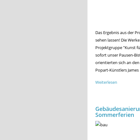
Das Ergebnis aus der Pr
sehen lassen! Die Werke
Projektgruppe "Kunst fü
sofort unser Pausen-Bis
orientierten sich an d
Popart-Künstlers James R
Weiterlesen
über
Neue
Schulkunst
im
Gebäudesanierun
Bistro
Sommerferien