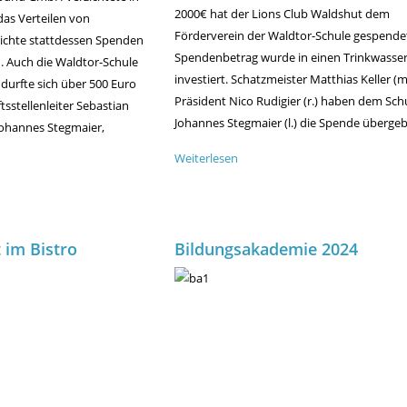
2000€ hat der Lions Club Waldshut dem
das Verteilen von
Förderverein der Waldtor-Schule gespendet
ichte stattdessen Spenden
Spendenbetrag wurde in einen Trinkwasse
n.
Auch die Waldtor-Schule
investiert. Schatzmeister Matthias Keller (m
durfte sich über 500 Euro
Präsident Nico Rudigier (r.) haben dem Schu
sstellenleiter Sebastian
Johannes Stegmaier (l.) die Spende überge
 Johannes Stegmaier,
Weiterlesen
über
Spendenübergabe
an
der
Waldtor-
 im Bistro
Bildungsakademie 2024
geschenke
Schule