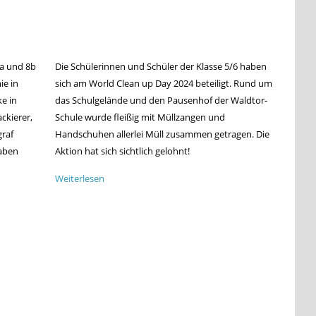
8a und 8b
Die Schülerinnen und Schüler der Klasse 5/6 haben
ie in
sich am World Clean up Day 2024 beteiligt. Rund um
e in
das Schulgelände und den Pausenhof der Waldtor-
ckierer,
Schule wurde fleißig mit Müllzangen und
raf
Handschuhen allerlei Müll zusammen getragen. Die
gaben
Aktion hat sich sichtlich gelohnt!
Weiterlesen
über
World
Clean
up
Day
2024