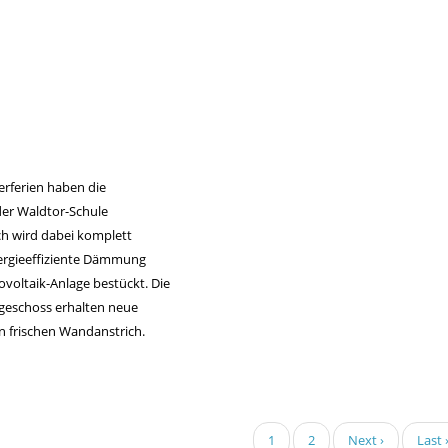
rferien haben die
der Waldtor-Schule
h wird dabei komplett
nergieeffiziente Dämmung
ovoltaik-Anlage bestückt. Die
geschoss erhalten neue
 frischen Wandanstrich.
ierung
Aktuelle
1
Page
2
Nächste
Next ›
Letzt
Last 