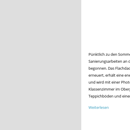
Pünktlich zu den Somme
Sanierungsarbeiten an 
begonnen. Das Flachdac
erneuert, erhält eine e
und wird mit einer Phot
Klassenzimmer im Ober
Teppichböden und einen
Weiterlesen
über
Gebäudesan
in
Seitennummerierung
den