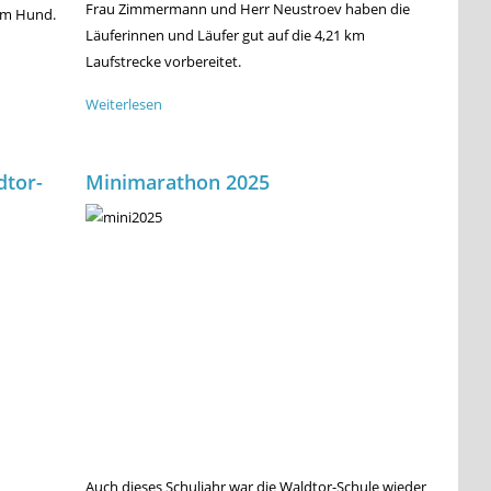
Frau Zimmermann und Herr Neustroev haben die
em Hund.
Läuferinnen und Läufer gut auf die 4,21 km
Laufstrecke vorbereitet.
Weiterlesen
über
Erfolgreiches
Team
dtor-
Minimarathon 2025
beim
Minimarathon
2026
Auch dieses Schuljahr war die Waldtor-Schule wieder