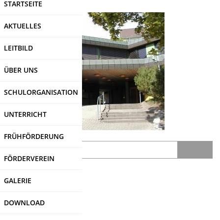
STARTSEITE
Direkt
zum
AKTUELLES
Inhalt
LEITBILD
ÜBER UNS
SCHULORGANISATION
UNTERRICHT
FRÜHFÖRDERUNG
Search
FÖRDERVEREIN
SDUI
-Login
GALERIE
DOWNLOAD