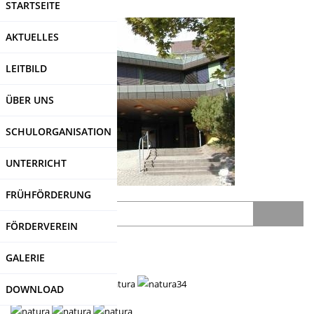
STARTSEITE
Direkt
zum
AKTUELLES
Inhalt
LEITBILD
ÜBER UNS
SCHULORGANISATION
UNTERRICHT
FRÜHFÖRDERUNG
Search
FÖRDERVEREIN
SDUI
-Login
GALERIE
DOWNLOAD