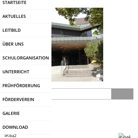
STARTSEITE
Direkt
zum
AKTUELLES
Inhalt
LEITBILD
ÜBER UNS
SCHULORGANISATION
UNTERRICHT
FRÜHFÖRDERUNG
Search
FÖRDERVEREIN
SDUI
-Login
GALERIE
DOWNLOAD