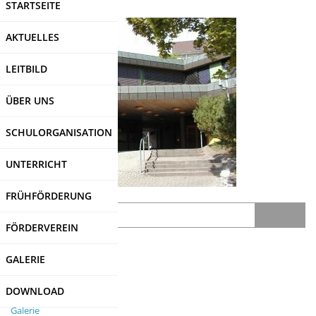
STARTSEITE
Direkt
zum
AKTUELLES
Inhalt
LEITBILD
ÜBER UNS
SCHULORGANISATION
UNTERRICHT
FRÜHFÖRDERUNG
Search
FÖRDERVEREIN
SDUI
-Login
GALERIE
DOWNLOAD
Galerie