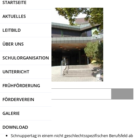
STARTSEITE
Direkt
zum
AKTUELLES
Inhalt
LEITBILD
ÜBER UNS
SCHULORGANISATION
UNTERRICHT
FRÜHFÖRDERUNG
Search
FÖRDERVEREIN
SDUI
-Login
GALERIE
Boys-Day Girls-Day
DOWNLOAD
Schnuppertag in einem nicht geschlechtsspezifischen Berufsfeld ab