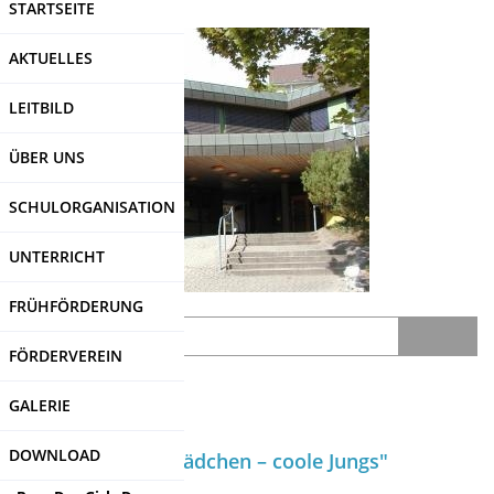
STARTSEITE
Direkt
zum
AKTUELLES
Inhalt
LEITBILD
ÜBER UNS
SCHULORGANISATION
UNTERRICHT
FRÜHFÖRDERUNG
Search
FÖRDERVEREIN
SDUI
-Login
GALERIE
DOWNLOAD
Projekt "starke Mädchen – coole Jungs"