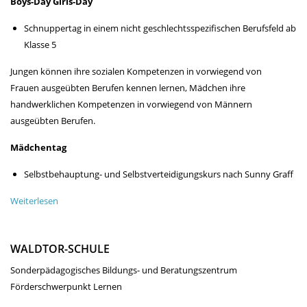
Boys-Day Girls-Day
Schnuppertag in einem nicht geschlechtsspezifischen Berufsfeld ab
Klasse 5
Jungen können ihre sozialen Kompetenzen in vorwiegend von
Frauen ausgeübten Berufen kennen lernen, Mädchen ihre
handwerklichen Kompetenzen in vorwiegend von Männern
ausgeübten Berufen.
Mädchentag
Selbstbehauptung- und Selbstverteidigungskurs nach Sunny Graff
Weiterlesen
über
Projekt
"starke
WALDTOR-SCHULE
Mädchen
–
Sonderpädagogisches Bildungs- und Beratungszentrum
coole
Förderschwerpunkt Lernen
Jungs"